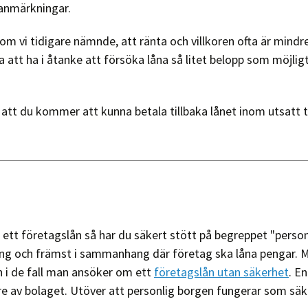
sanmärkningar.
som vi tidigare nämnde, att ränta och villkoren ofta är min
 att ha i åtanke att försöka låna så litet belopp som möjligt
g att du kommer att kunna betala tillbaka lånet inom utsatt 
 ett företagslån så har du säkert stött på begreppet "personl
och främst i sammanhang där företag ska låna pengar. Må
n i de fall man ansöker om ett
företagslån utan säkerhet
. E
gare av bolaget. Utöver att personlig borgen fungerar som sä