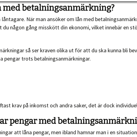
åna med betalningsanmärkning?
 som låntagare. När man ansöker om lån med betalningsanmärk
du någon gång misskött din ekonomi, vilket innebär en större
rkningar så ser kraven olika ut för att du ska kunna bli bevil
åna pengar trots betalningsanmärkningar.
ast krav på inkomst och andra saker, det är dock individuellt
ånar pengar med betalningsanmärkn
ingar att låna pengar, men ibland hamnar man i en situation