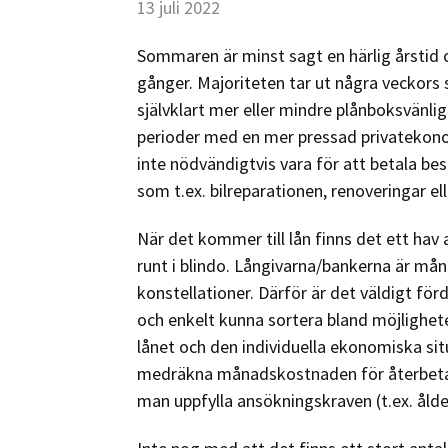
13 juli 2022
Sommaren är minst sagt en härlig årstid oc
gånger. Majoriteten tar ut några veckors
självklart mer eller mindre plånboksvänli
perioder med en mer pressad privatekonom
inte nödvändigtvis vara för att betala bes
som t.ex. bilreparationen, renoveringar el
När det kommer till lån finns det ett hav 
runt i blindo. Långivarna/bankerna är mång
konstellationer. Därför är det väldigt för
och enkelt kunna sortera bland möjlighe
lånet och den individuella ekonomiska si
medräkna månadskostnaden för återbetal
man uppfylla ansökningskraven (t.ex. å