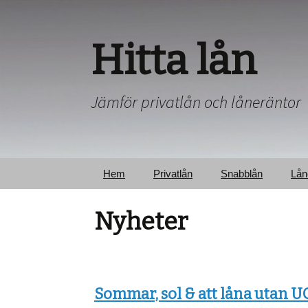
Hitta lån
Jämför privatlån och låneräntor
Hem
Privatlån
Snabblån
Lån
Nyheter
Sommar, sol & att låna utan U