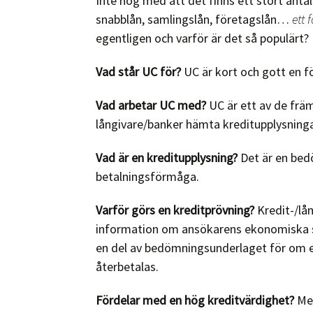
Inte nog med att det finns ett stort antal 
snabblån, samlingslån, företagslån…
ett f
egentligen och varför är det så populärt?
Vad står UC för?
UC är kort och gott en f
Vad arbetar UC med?
UC är ett av de frä
långivare/banker hämta kreditupplysninga
Vad är en kreditupplysning?
Det är en bed
betalningsförmåga.
Varför görs en kreditprövning?
Kredit-/lå
information om ansökarens ekonomiska sit
en del av bedömningsunderlaget för om en
återbetalas.
Fördelar med en hög kreditvärdighet?
Med