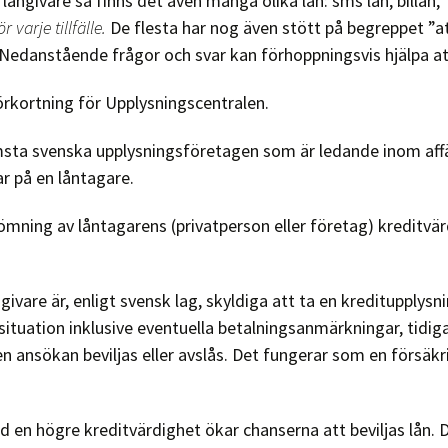
långivare så finns det även många olika lån: sms lån, billån,
ör varje tillfälle.
De flesta har nog även stött på begreppet ”a
 Nedanstående frågor och svar kan förhoppningsvis hjälpa at
örkortning för Upplysningscentralen.
msta svenska upplysningsföretagen som är ledande inom aff
r på en låntagare.
ömning av låntagarens (privatperson eller företag) kreditvä
ngivare är, enligt svensk lag, skyldiga att ta en kreditupplys
uation inklusive eventuella betalningsanmärkningar, tidiga
 ansökan beviljas eller avslås. Det fungerar som en försäk
 en högre kreditvärdighet ökar chanserna att beviljas lån.