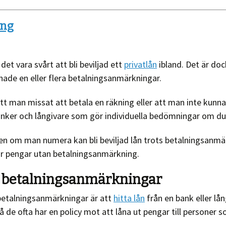
ing
t vara svårt att bli beviljad ett
privatlån
ibland. Det är doc
 hade en eller flera betalningsanmärkningar.
tt man missat att betala en räkning eller att man inte kun
 banker och långivare som gör individuella bedömningar om d
n om man numera kan bli beviljad lån trots betalningsanmärk
ar pengar utan betalningsanmärkning.
r betalningsanmärkningar
etalningsanmärkningar är att
hitta lån
från en bank eller lån
å de ofta har en policy mot att låna ut pengar till personer