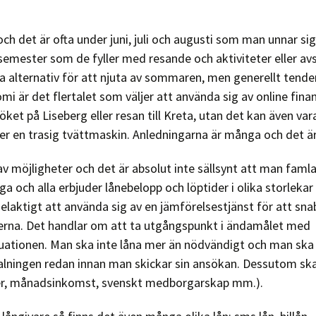
h det är ofta under juni, juli och augusti som man unnar sig d
 semester som de fyller med resande och aktiviteter eller a
ga alternativ för att njuta av sommaren, men generellt tend
i är det flertalet som väljer att använda sig av online fin
öket på Liseberg eller resan till Kreta, utan det kan även var
ler en trasig tvättmaskin. Anledningarna är många och det är u
av möjligheter och det är absolut inte sällsynt att man famla
a och alla erbjuder lånebelopp och löptider i olika storlekar
delaktigt att använda sig av en jämförelsestjänst för att sna
terna. Det handlar om att ta utgångspunkt i ändamålet med
tuationen. Man ska inte låna mer än nödvändigt och man ska
ningen redan innan man skickar sin ansökan. Dessutom sk
lder, månadsinkomst, svenskt medborgarskap mm.).