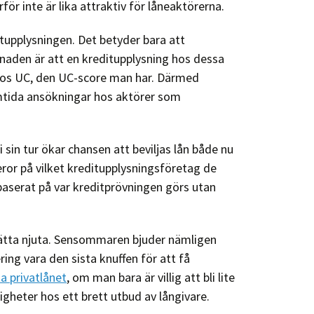
ör inte är lika attraktiv för låneaktörerna.
itupplysningen. Det betyder bara att
llnaden är att en kreditupplysning hos dessa
t hos UC, den UC-score man har. Därmed
mtida ansökningar hos aktörer som
 sin tur ökar chansen att beviljas lån både nu
eror på vilket kreditupplysningsföretag de
baserat på var kreditprövningen görs utan
sätta njuta. Sensommaren bjuder nämligen
ing vara den sista knuffen för att få
a privatlånet
, om man bara är villig att bli lite
ligheter hos ett brett utbud av långivare.