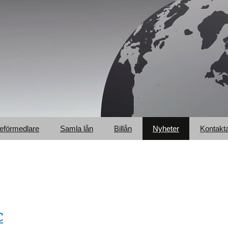
eförmedlare
Samla lån
Billån
Nyheter
Kontakt
C