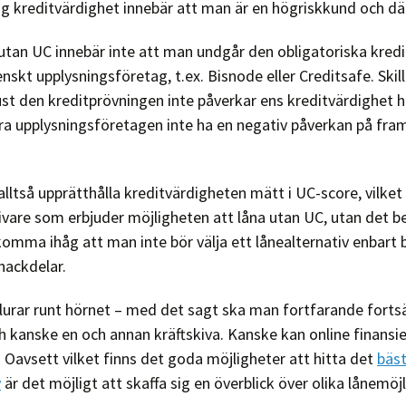
åg kreditvärdighet innebär att man är en högriskkund och därf
 utan UC innebär inte att man undgår den obligatoriska kred
nskt upplysningsföretag, t.ex. Bisnode eller Creditsafe. Ski
 just den kreditprövningen inte påverkar ens kreditvärdighe
a upplysningsföretagen inte ha en negativ påverkan på fra
tså upprätthålla kreditvärdigheten mätt i UC-score, vilket i
ngivare som erbjuder möjligheten att låna utan UC, utan det b
omma ihåg att man inte bör välja ett lånealternativ enbart 
nackdelar.
 lurar runt hörnet – med det sagt ska man fortfarande fort
 kanske en och annan kräftskiva. Kanske kan online finansier
. Oavsett vilket finns det goda möjligheter att hitta det
bäst
y
är det möjligt att skaffa sig en överblick över olika lånemöj