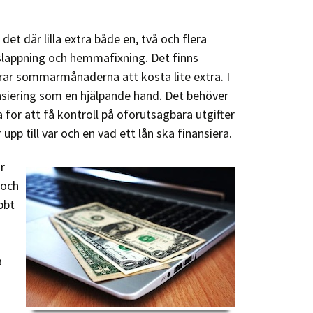
et där lilla extra både en, två och flera
vslappning och hemmafixning. Det finns
erar sommarmånaderna att kosta lite extra. I
ansiering som en hjälpande hand. Det behöver
a för att få kontroll på oförutsägbara utgifter
pp till var och en vad ett lån ska finansiera.
r
 och
bbt
a